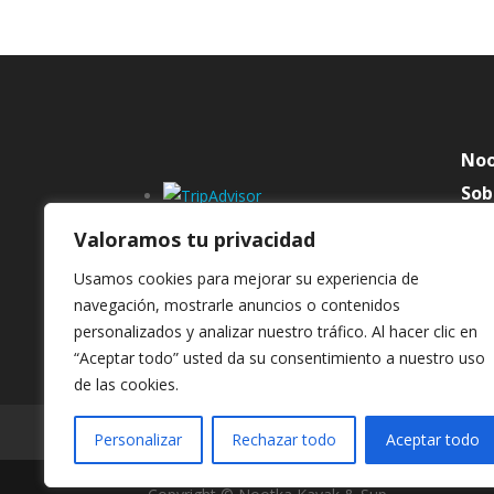
No
Sob
Con
Valoramos tu privacidad
Don
Usamos cookies para mejorar su experiencia de
Tra
navegación, mostrarle anuncios o contenidos
personalizados y analizar nuestro tráfico. Al hacer clic en
“Aceptar todo” usted da su consentimiento a nuestro uso
de las cookies.
Contratación y Devoluciones
Política de C
Personalizar
Rechazar todo
Aceptar todo