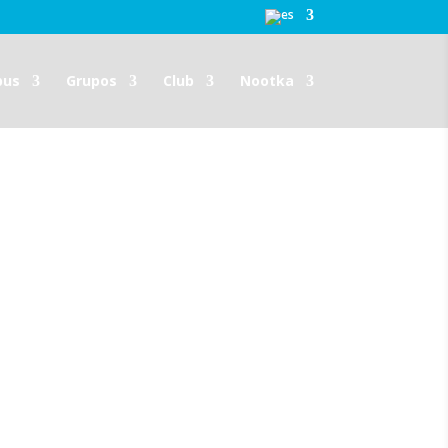
pus
Grupos
Club
Nootka