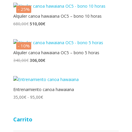
- 25%
Alquiler canoa hawaiana OC5 – bono 10 horas
El
El
680,00
€
510,00
€
precio
precio
original
actual
era:
es:
- 10%
680,00€.
510,00€.
Alquiler canoa hawaiana OC5 – bono 5 horas
El
El
340,00
€
306,00
€
precio
precio
original
actual
era:
es:
340,00€.
306,00€.
Entrenamiento canoa hawaiana
Rango
35,00
€
-
95,00
€
de
precios:
desde
Carrito
35,00€
hasta