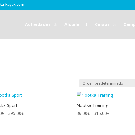
ka-kayak.com
Actividades
Alquiler
Cursos
Cam
ka Sport
Nootka Training
Rango
Rango
0
€
-
395,00
€
36,00
€
-
315,00
€
de
de
precios:
precios:
desde
desde