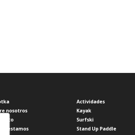
82,00€
36,00€
hasta
hasta
395,00€
315,00€
otka
Actividades
re nosotros
Kayak
tacto
Surfski
de estamos
Stand Up Paddle