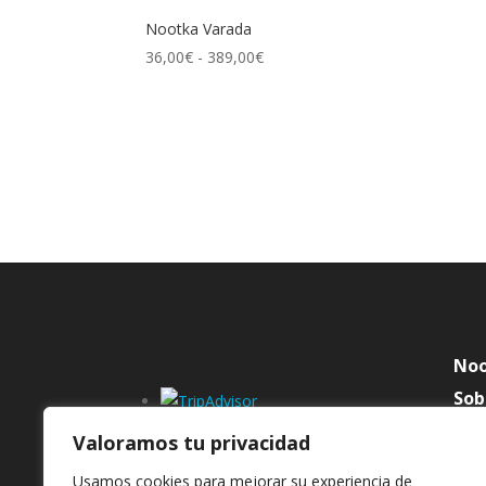
445,00€
Nootka Varada
hasta
Rango
36,00
€
-
389,00
€
495,00€
de
precios:
desde
36,00€
hasta
389,00€
No
Sob
Con
Valoramos tu privacidad
Don
Usamos cookies para mejorar su experiencia de