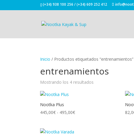
(+34) 938 100 256 / (+34) 609 252 412
info@noot
Inicio
/ Productos etiquetados “entrenamientos”
entrenamientos
Mostrando los 4 resultados
Nootka Plus
Noot
Rango
445,00
€
-
495,00
€
82,0
de
precios:
desde