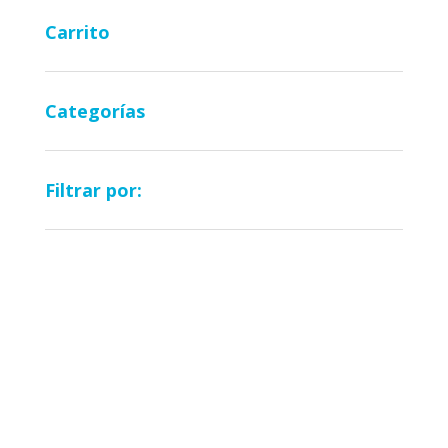
precios:
desde
Carrito
35,00€
hasta
95,00€
Categorías
Filtrar por: