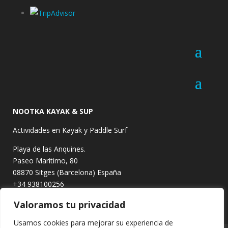
NOOTKA KAYAK & SUP
Actividades en Kayak y Paddle Surf
Playa de las Anquines.
Paseo Marítimo, 80
08870
Sitges (Barcelona)
España
+34 938100256
info@nootka-kayak.com
Valoramos tu privacidad
Usamos cookies para mejorar su experiencia de