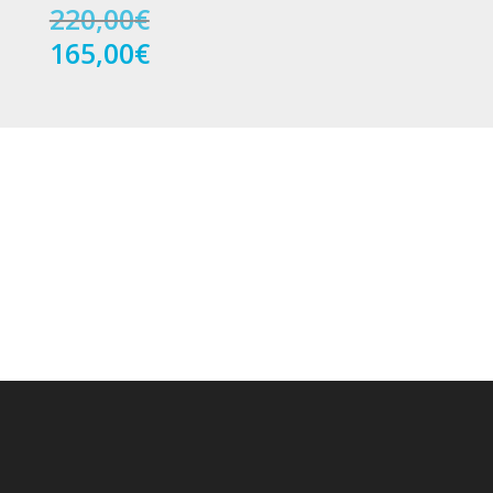
El
220,00
€
precio
El
165,00
€
original
precio
era:
actual
220,00€.
es:
165,00€.