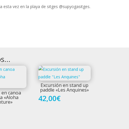
a esta vez en la playa de sitges @supyogasitges.
os…
Excursión en stand up
paddle «Les Anquines»
n en canoa
42,00
€
a «Aloha
nture»