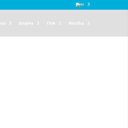
pus
Grupos
Club
Nootka