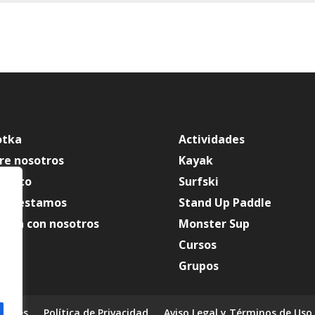
otka
Actividades
re nosotros
Kayak
tacto
Surfski
de estamos
Stand Up Paddle
baja con nosotros
Monster Sup
Cursos
Grupos
ookies
Política de Privacidad
Aviso Legal y Términos de Uso