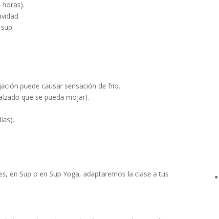
 horas).
ividad.
 sup.
jación puede causar sensación de frio.
alzado que se pueda mojar).
las).
tes, en Sup o en Sup Yoga, adaptaremos la clase a tus