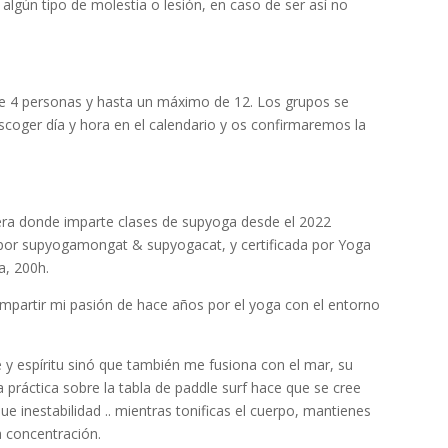
algún tipo de molestia o lesión, en caso de ser así no
de 4 personas y hasta un máximo de 12. Los grupos se
scoger día y hora en el calendario y os confirmaremos la
tera donde imparte clases de supyoga desde el 2022
por supyogamongat & supyogacat, y certificada por Yoga
a, 200h.
partir mi pasión de hace años por el yoga con el entorno
y espíritu sinó que también me fusiona con el mar, su
a práctica sobre la tabla de paddle surf hace que se cree
que inestabilidad .. mientras tonificas el cuerpo, mantienes
la concentración.