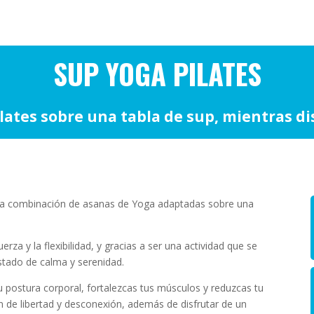
SUP YOGA PILATES
ilates sobre una tabla de sup, mientras dis
na combinación de asanas de Yoga adaptadas sobre una
erza y la flexibilidad, y gracias a ser una actividad que se
 estado de calma y serenidad.
u postura corporal, fortalezcas tus músculos y reduzcas tu
n de libertad y desconexión, además de disfrutar de un